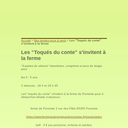
Accueil
>
Nos rendez-vous à venir
>
Les "Toqués du conte"
s’invitent à la ferme
Les "Toqués du conte" s’invitent à
la ferme
"A pattes de velours" historiettes, comptines et jeux de doigts
pour
les 0 - 5 ans
2 séances : 16 h et 16 h 45
Les" toqués du conte" s’invitent à la ferme de Pontoise pour 4
dimanches détails ci-dessous :
ferme de Pontoise 2 rue des Pâtis 95300 Pontoise
https://www.fermepedagogiquedepontoise.fr/presentation
tarif : 3 € par personne, enfants et adultes.