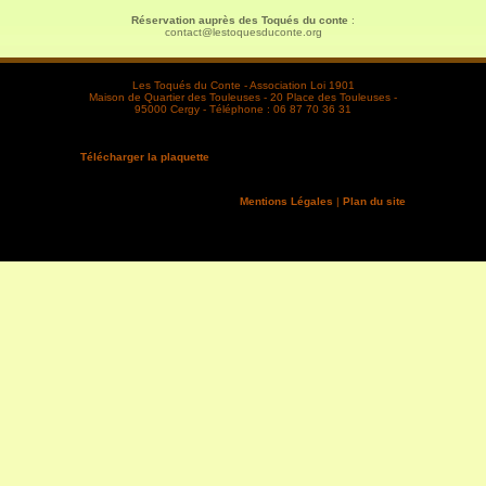
Réservation auprès des Toqués du conte
:
contact@lestoquesduconte.org
Les Toqués du Conte - Association Loi 1901
Maison de Quartier des Touleuses - 20 Place des Touleuses -
95000 Cergy - Téléphone : 06 87 70 36 31
Télécharger la plaquette
Mentions Légales
|
Plan du site