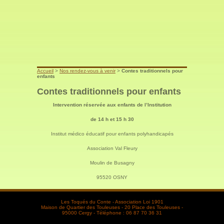
Accueil
>
Nos rendez-vous à venir
>
Contes traditionnels pour
enfants
Contes traditionnels pour enfants
Intervention réservée aux enfants de l’Institution
de 14 h et 15 h 30
Institut médico éducatif pour enfants polyhandicapés
Association Val Fleury
Moulin de Busagny
95520 OSNY
Les Toqués du Conte - Association Loi 1901
Maison de Quartier des Touleuses - 20 Place des Touleuses -
95000 Cergy - Téléphone : 06 87 70 36 31