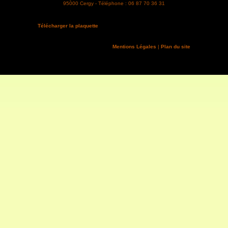
95000 Cergy - Téléphone : 06 87 70 36 31
Télécharger la plaquette
Mentions Légales
|
Plan du site