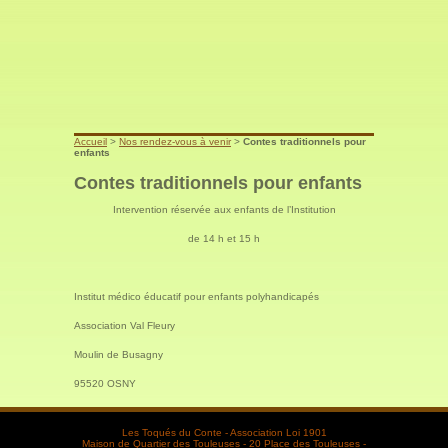
Accueil
>
Nos rendez-vous à venir
>
Contes traditionnels pour
enfants
Contes traditionnels pour enfants
Intervention réservée aux enfants de l’Institution
de 14 h et 15 h
Institut médico éducatif pour enfants polyhandicapés
Association Val Fleury
Moulin de Busagny
95520 OSNY
Les Toqués du Conte - Association Loi 1901
Maison de Quartier des Touleuses - 20 Place des Touleuses -