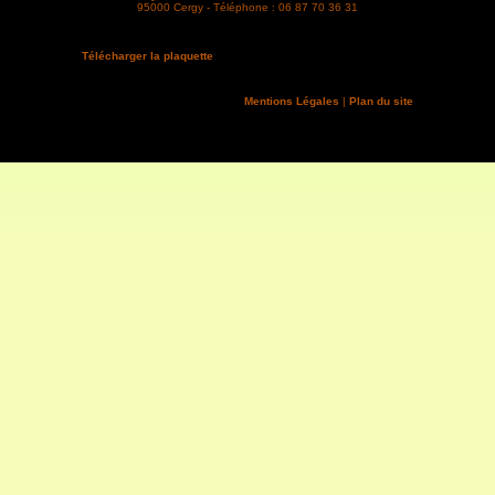
95000 Cergy - Téléphone : 06 87 70 36 31
Télécharger la plaquette
Mentions Légales
|
Plan du site