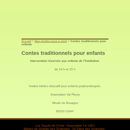
Accueil
>
Nos rendez-vous à venir
>
Contes traditionnels pour
enfants
Contes traditionnels pour enfants
Intervention réservée aux enfants de l’Institution.
de 14 h et 15 h
Institut médico éducatif pour enfants polyhandicapés.
Association Val Fleury
Moulin de Busagny
95520 OSNY
Les Toqués du Conte - Association Loi 1901
Maison de Quartier des Touleuses - 20 Place des Touleuses -