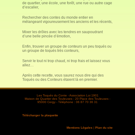
de quartier, une école, une forêt, une rue ou autre cage
d’escalier,
Rechercher des contes du monde entier en
mélangeant vigoureusement les anciens et les récents,
Mixer les drôles avec les tendres en saupoudrant
d’une belle pincée d’émotion,
Enfin, trouver un groupe de conteurs un peu toqués ou
un groupe de toqués très conteurs,
Servir le tout ni trop chaud, ni trop frais et laissez vous
allez…
Après cette recette, vous saurez nous dire qui des
Toqués ou des Conteurs étaient là en premier.
Les Toqués du Conte - Association Loi 1901
Maison de Quartier des Touleuses - 20 Place des Touleuses -
95000 Cergy - Téléphone : 06 87 70 36 31
Télécharger la plaquette
Mentions Légales
|
Plan du site